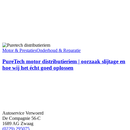
oliepomp aanzuig reinigen
PureTech
motor
Motor & Prestaties
Onderhoud & Reparatie
distributieriem
|
PureTech motor distributieriem | oorzaak slijtage en
oorzaak
hoe wij het écht goed oplossen
slijtage
en
hoe
wij
het
écht
Info
goed
oplossen
Autoservice Verwoerd
De Compagnie 56-C
1689 AG Zwaag
(0229) 295075