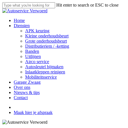
Skip
Hit enter to search or ESC to close
to
Close
main
Search
content
Menu
Home
Diensten
APK keuring
Kleine onderhoudsbeurt
Grote onderhoudsbeurt
Distributieriem / -ketting
Banden
Uitlijnen
Airco service
Autosleutel bijmaken
Inlaatkleppen reinigen
Mobiliteitsservice
Garage Zwaag
Over ons
Nieuws & tips
Contact
facebook
youtube
instagram
phone
email
Maak hier je afspraak