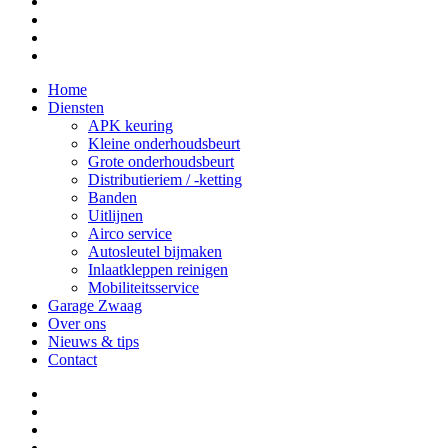
facebook
instagram
phone
email
Close
Home
Menu
Diensten
APK keuring
Kleine onderhoudsbeurt
Grote onderhoudsbeurt
Distributieriem / -ketting
Banden
Uitlijnen
Airco service
Autosleutel bijmaken
Inlaatkleppen reinigen
Mobiliteitsservice
Garage Zwaag
Over ons
Nieuws & tips
Contact
facebook
youtube
instagram
phone